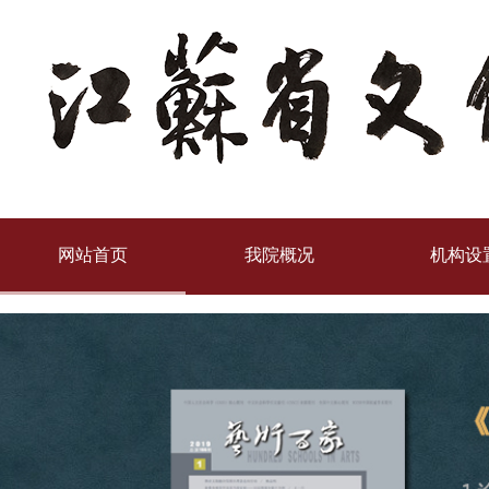
html { -webkit-filter: grayscale(100%); -moz-filter: grayscale(100%); -ms-filter: grayscale(
_filter:none; }
网站首页
我院概况
机构设