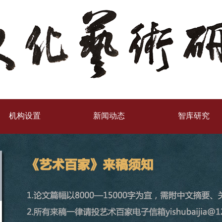
机构设置
新闻动态
智库研究