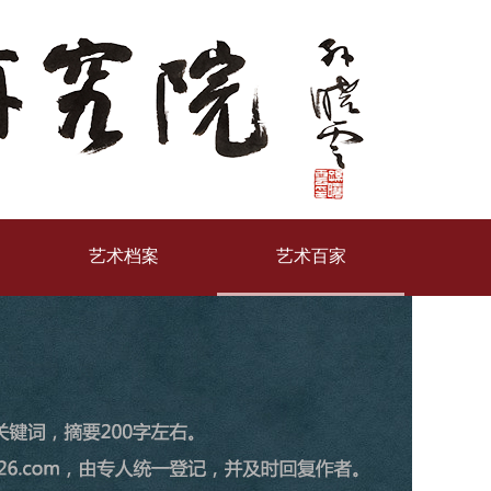
艺术档案
艺术百家